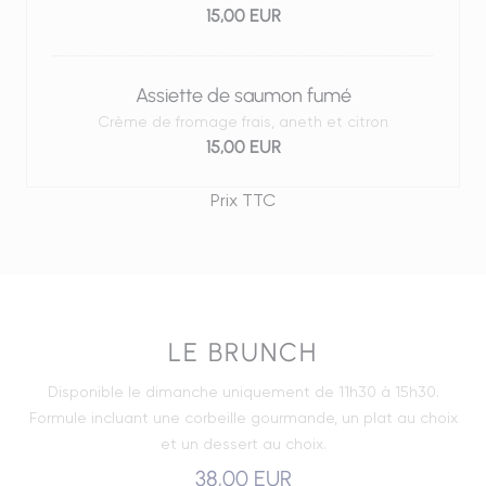
15,00 EUR
Assiette de saumon fumé
Crème de fromage frais, aneth et citron
15,00 EUR
Prix TTC
LE BRUNCH
Disponible le dimanche uniquement de 11h30 à 15h30.
Formule incluant une corbeille gourmande, un plat au choix
et un dessert au choix.
38,00 EUR