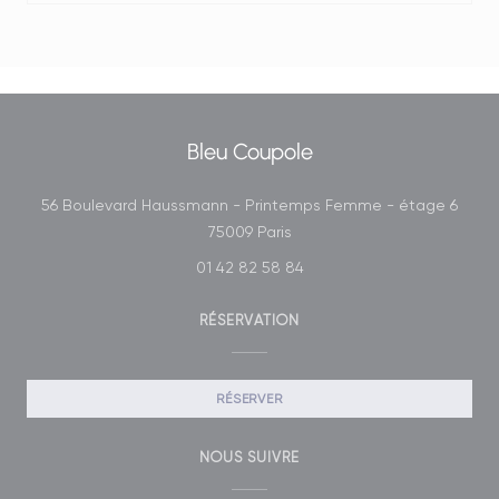
Bleu Coupole
56 Boulevard Haussmann - Printemps Femme - étage 6
((ouvre une nouvelle fenêtre
75009 Paris
01 42 82 58 84
RÉSERVATION
RÉSERVER
NOUS SUIVRE