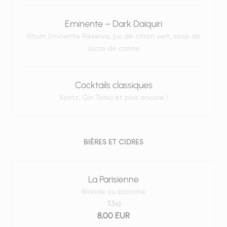
Eminente – Dark Daïquiri
Rhum Eminente Reserva, jus de citron vert, sirop de
sucre de canne
Cocktails classiques
Spritz, Gin Tonic et plus encore !
BIÈRES ET CIDRES
La Parisienne
Blonde ou blanche
33cl
8,00 EUR