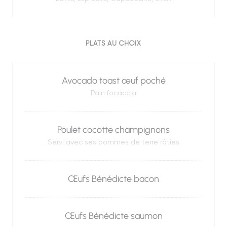
PLATS AU CHOIX
Avocado toast œuf poché
Pain focaccia
Poulet cocotte champignons
Servi avec ses pommes de terre rôties
Œufs Bénédicte bacon
Œufs Bénédicte saumon