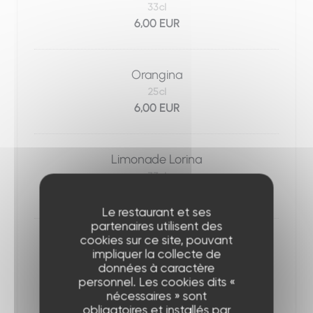
33cl
6,00 EUR
Orangina
25cl
6,00 EUR
Limonade Lorina
33cl
6,00 EUR
Le restaurant et ses
partenaires utilisent des
cookies sur ce site, pouvant
Jus Alain Milliat
impliquer la collecte de
Pomme, abricot, poire, ananas ou tomate
données à caractère
20cl
personnel. Les cookies dits «
7,00 EUR
nécessaires » sont
obligatoires et installés par