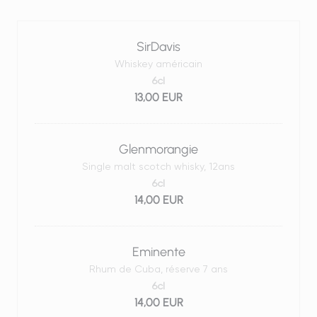
SirDavis
Whiskey américain
6cl
13,00 EUR
Glenmorangie
Single malt scotch whisky, 12ans
6cl
14,00 EUR
Eminente
Rhum de Cuba, réserve 7 ans
6cl
14,00 EUR