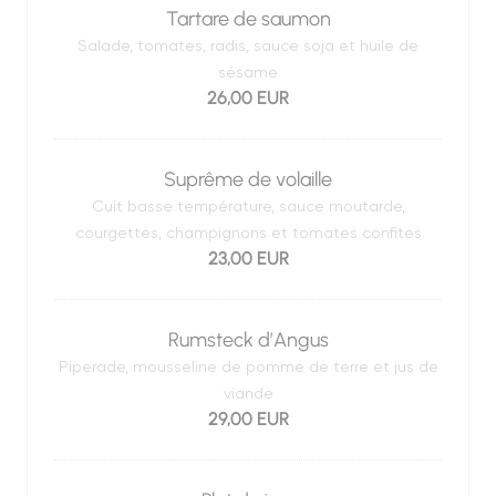
Tartare de saumon
Salade, tomates, radis, sauce soja et huile de
sésame
26,00 EUR
Suprême de volaille
Cuit basse température, sauce moutarde,
courgettes, champignons et tomates confites
23,00 EUR
Rumsteck d’Angus
Piperade, mousseline de pomme de terre et jus de
viande
29,00 EUR