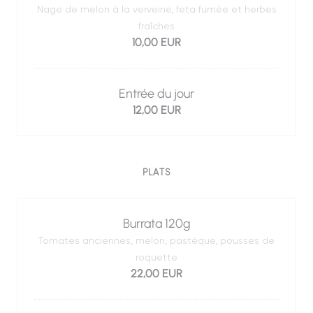
Nage de melon à la verveine, feta fumée et herbes
fraîches
10,00 EUR
Entrée du jour
12,00 EUR
PLATS
Burrata 120g
Tomates anciennes, melon, pastèque, pousses de
roquette
22,00 EUR