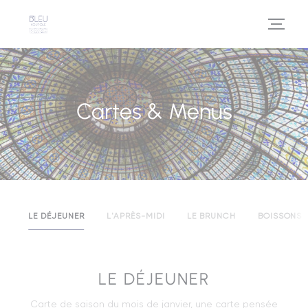
Personnalisation de vos choix en matière de cookies
Cartes & Menus
LE DÉJEUNER
L'APRÈS-MIDI
LE BRUNCH
BOISSONS
LE DÉJEUNER
Carte de saison du mois de janvier, une carte pensée