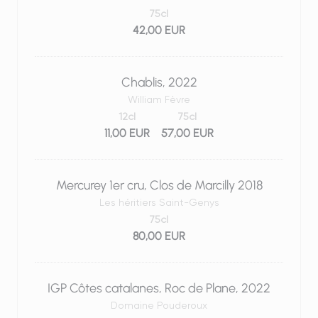
75cl
42,00 EUR
Chablis, 2022
William Fèvre
12cl
75cl
11,00 EUR
57,00 EUR
Mercurey 1er cru, Clos de Marcilly 2018
Les héritiers Saint-Genys
75cl
80,00 EUR
IGP Côtes catalanes, Roc de Plane, 2022
Domaine Pouderoux