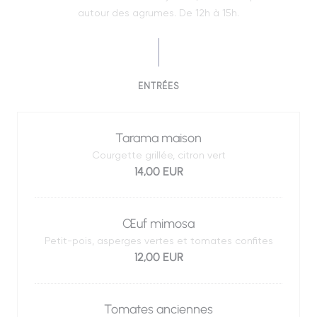
autour des agrumes. De 12h à 15h.
ENTRÉES
Tarama maison
Courgette grillée, citron vert
14,00 EUR
Œuf mimosa
Petit-pois, asperges vertes et tomates confites
12,00 EUR
Tomates anciennes