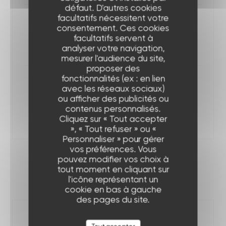
défaut. D'autres cookies
facultatifs nécessitent votre
Gingembre pétillant Alain Milliat
consentement. Ces cookies
25cl
facultatifs servent à
7,00 EUR
analyser votre navigation,
mesurer l'audience du site,
proposer des
fonctionnalités (ex : en lien
Jus pressé maison
avec les réseaux sociaux)
Orange ou pamplemousse
ou afficher des publicités ou
contenus personnalisés.
20cl
Cliquez sur « Tout accepter
7,00 EUR
», « Tout refuser » ou «
Personnaliser » pour gérer
vos préférences. Vous
pouvez modifier vos choix à
COCKTAILS SANS ALCOOL PAR JNPR
tout moment en cliquant sur
l'icône représentant un
12,00 EUR
cookie en bas à gauche
des pages du site.
Ceci n’est pas un Spritz