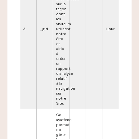
sur la
façon
dont
les
visiteurs
3
_gid
utilisent
1 jour
notre
Site
et
aide
à
créer
un
rapport
d'analyse
relatif
à la
navigation
sur
notre
Site.
Ce
système
permet
de
gérer