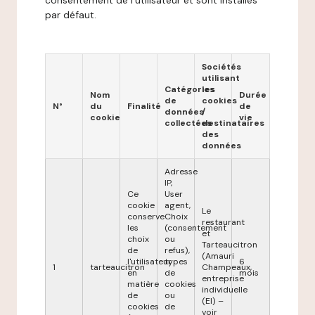
consentement de l'utilisateur et sont installés
par défaut.
Sociétés
utilisant
Catégories
les
Nom
Durée
de
cookies
N°
du
Finalité
de
données
/
cookie
vie
collectées
destinataires
des
données
Adresse
IP,
Ce
User
cookie
agent,
Le
conserve
Choix
restaurant
les
(consentement
et
choix
ou
Tarteaucitron
de
refus),
(Amauri
l'utilisateur
types
6
1
tarteaucitron
Champeaux,
en
de
mois
entreprise
matière
cookies
individuelle
de
ou
(EI) –
cookies
de
voir