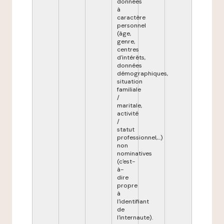
données
à
caractère
personnel
(âge,
genre,
centres
d'intérêts,
données
démographiques,
situation
familiale
/
maritale,
activité
/
statut
professionnel,...)
non
nominatives
(c'est-
à-
dire
propre
à
l'identifiant
de
l'internaute).