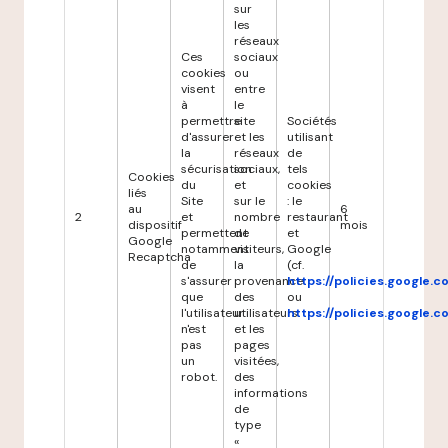
sur
les
réseaux
Ces
sociaux
cookies
ou
visent
entre
à
le
permettre
site
Sociétés
d'assurer
et les
utilisant
la
réseaux
de
sécurisation
sociaux,
tels
Cookies
du
et
cookies
liés
Site
sur le
: le
au
6
2
et
nombre
restaurant
dispositif
mois
permettent
de
et
Google
notamment
visiteurs,
Google
Recaptcha
de
la
(cf.
s'assurer
provenance
https://policies.google.
que
des
ou
l'utilisateur
utilisateurs
https://policies.google.
n'est
et les
pas
pages
un
visitées,
robot.
des
informations
de
type
«