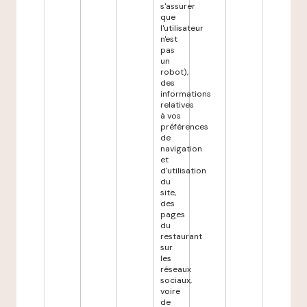
s'assurer
que
l'utilisateur
n'est
pas
un
robot),
des
informations
relatives
à vos
préférences
de
navigation
et
d'utilisation
du
site,
des
pages
du
restaurant
sur
les
réseaux
sociaux,
voire
de