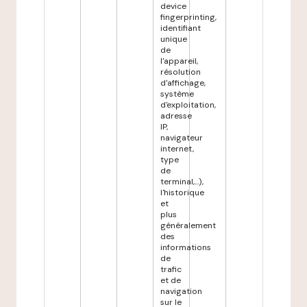
device
fingerprinting,
identifiant
unique
de
l'appareil,
résolution
d'affichage,
système
d'exploitation,
adresse
IP,
navigateur
internet,
type
de
terminal,...),
l'historique
et
plus
généralement
des
informations
de
trafic
et de
navigation
sur le