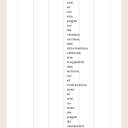
site
et
sur
nos
pages
sur
les
réseaux
sociaux,
des
informations
relatives
à la
traçabilité
des
actions
sur
et
interactions
avec
le
site
ou
avec
les
pages
du
restaurant