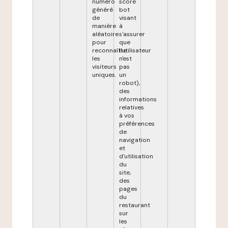
numéro
score
généré
bot
de
visant
manière
à
aléatoire
s'assurer
pour
que
reconnaître
l'utilisateur
les
n'est
visiteurs
pas
uniques.
un
robot),
des
informations
relatives
à vos
préférences
de
navigation
et
d'utilisation
du
site,
des
pages
du
restaurant
sur
les