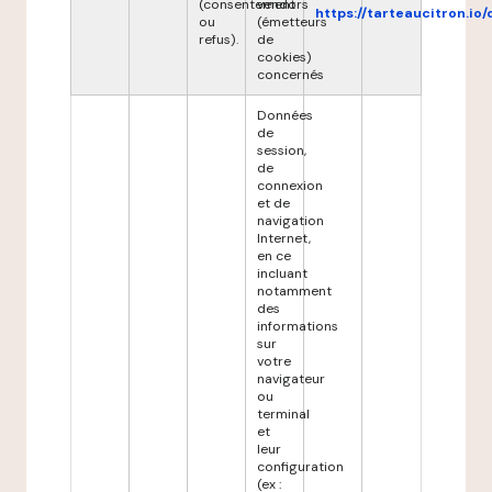
(consentement
vendors
https://tarteaucitron.io/
ou
(émetteurs
refus).
de
cookies)
concernés
Données
de
session,
de
connexion
et de
navigation
Internet,
en ce
incluant
notamment
des
informations
sur
votre
navigateur
ou
terminal
et
leur
configuration
(ex :