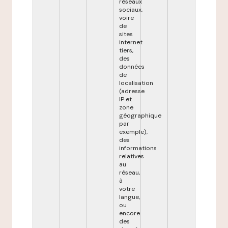
réseaux
sociaux,
voire
de
sites
internet
tiers,
des
données
de
localisation
(adresse
IP et
zone
géographique
par
exemple),
des
informations
relatives
au
réseau,
à
votre
langue,
ou
encore
des