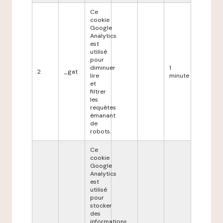
Ce
cookie
Google
Analytics
est
utilisé
pour
diminuer
1
2
_gat
lire
minute
et
filtrer
les
requêtes
émanant
de
robots.
Ce
cookie
Google
Analytics
est
utilisé
pour
stocker
des
informations