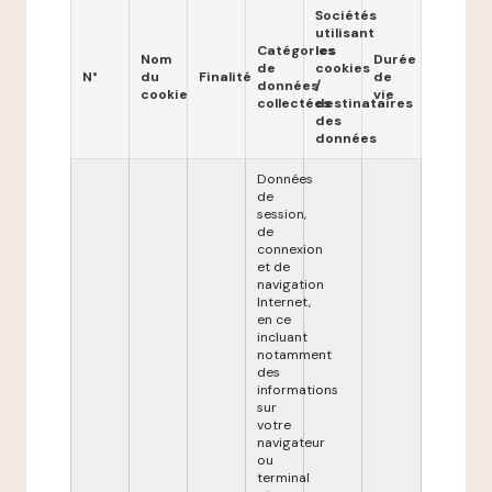
Sociétés
utilisant
Catégories
les
Nom
Durée
de
cookies
N°
du
Finalité
de
données
/
cookie
vie
collectées
destinataires
des
données
Données
de
session,
de
connexion
et de
navigation
Internet,
en ce
incluant
notamment
des
informations
sur
votre
navigateur
ou
terminal