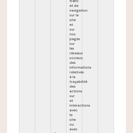
trafic
et de
navigation
sur le
site
et
sur
nos
pages
sur
les
réseaux
sociaux,
des
informations
relatives
à la
traçabilité
des
actions
sur
et
interactions
avec
le
site
ou
avec