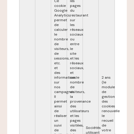
Ce
les
cookie
pages
Google
du
Analytics,
restaurant
permet
sur
de
les
calculer
réseaux
le
sociaux
nombre
ou
de
entre
visiteurs,
le
de
site
sessions,
et les
etc.
réseaux
et
sociaux,
des
et
informations
sur le
2 ans
sur
nombre
(le
nos
de
module
campagnes.
visiteurs,
de
Il
la
gestion
permet
provenance
des
ainsi
des
cookies
de
utilisateurs
renouvelle
réaliser
et les
le
un
pages
recueil
suivi
visitées,
de
Sociétés
de
des
votre
utilisant