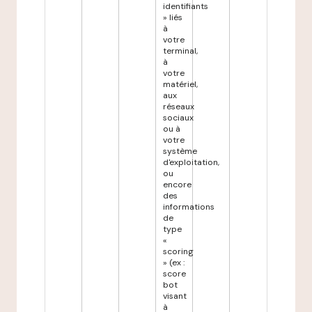
identifiants
» liés
à
votre
terminal,
à
votre
matériel,
aux
réseaux
sociaux
ou à
votre
système
d'exploitation,
ou
encore
des
informations
de
type
«
scoring
» (ex :
score
bot
visant
à