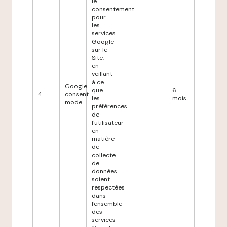
le
consentement
pour
les
services
Google
sur le
Site,
en
veillant
à ce
Google
que
6
4
consent
les
mois
mode
préférences
de
l'utilisateur
en
matière
de
collecte
de
données
soient
respectées
dans
l'ensemble
des
services