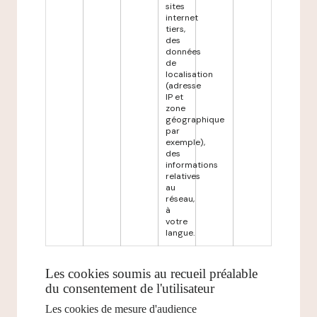
sites
internet
tiers,
des
données
de
localisation
(adresse
IP et
zone
géographique
par
exemple),
des
informations
relatives
au
réseau,
à
votre
langue.
Les cookies soumis au recueil préalable
du consentement de l'utilisateur
Les cookies de mesure d'audience